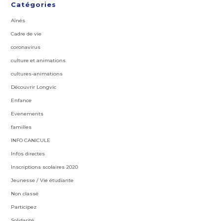
Catégories
Aînés
Cadre de vie
coronavirus
culture et animations
cultures-animations
Découvrir Longvic
Enfance
Evenements
familles
INFO CANICULE
Infos directes
Inscriptions scolaires 2020
Jeunesse / Vie étudiante
Non classé
Participez
Solidarité