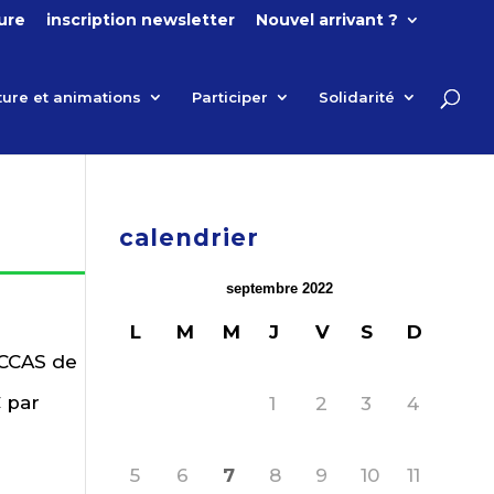
ture
inscription newsletter
Nouvel arrivant ?
ture et animations
Participer
Solidarité
calendrier
septembre 2022
L
M
M
J
V
S
D
 CCAS de
€ par
1
2
3
4
5
6
7
8
9
10
11