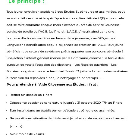
Le principe :
Tout jeune longvicien accédant à des Études Supérieures et assimilées, peut
se voir attribuer une aide spécifique à son cas (lieu d’étude / QF) et pour cela
doit se faire connaître chaque mois d’octobre auprès du Service Jeunesse,
service de tutelle de l’A.C.E. (Le Phare). L’A.C.E. s’inscrit ainsi dans une
politique d’actions concrètes en faveur de la jeunesse, avec 705 jeunes
Longviciens bénéficiaires depuis 199, année de création de l’A.C.E. Tout jeune
bénéficiant de cette aide se déclare prêt à apporter son concours bénévole à
une action d’intérêt général menée par la Commune, comme : La tenue des
bureaux de vote à l’occasion des élections – Les fêtes de quartiers – Les
Foulées Longviciennes – Le feux d’artifice du 13 juillet – La tenue des vestiaires
à l’occasion du repas des aînés, Le nettoyage de printemps – …
Pour prétendre à l’Aide Citoyenne aux Études, il faut :
Retirer un dossier au Phare
Déposer ce dossier de candidature jusqu’au 31 octobre 2020, 17h au Phare
Être inscrit dans un établissement d’étude supérieure ou assimilée.
Ne pas être en situation de triplement (et plus) ou de second redoublement
(et plus).
Avoir moins de 24 ans.