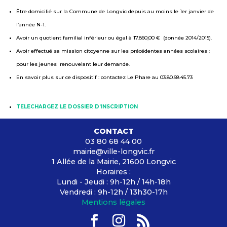
Être domicilié sur la Commune de Longvic depuis au moins le 1er janvier de
l’année N-1.
Avoir un quotient familial inférieur ou égal à 17.860,00 € (donnée 2014/2015).
Avoir effectué sa mission citoyenne sur les précédentes années scolaires :
pour les jeunes renouvelant leur demande.
En savoir plus sur ce dispositif : contactez Le Phare au 03.80.68.45.73
TELECHARGEZ LE DOSSIER D’INSCRIPTION
CONTACT
03 80 68 44 00
mairie@ville-longvic.fr
1 Allée de la Mairie, 21600 Longvic
Horaires :
Lundi - Jeudi : 9h-12h / 14h-18h
Vendredi : 9h-12h / 13h30-17h
Mentions légales