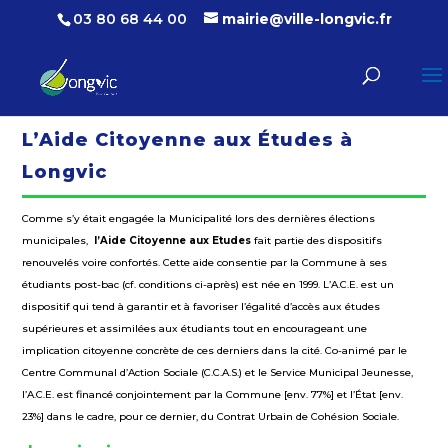
03 80 68 44 00
mairie@ville-longvic.fr
L’Aide Citoyenne aux Études à
Longvic
Comme s’y était engagée la Municipalité lors des dernières élections
municipales,
l’Aide Citoyenne aux Etudes
fait partie des dispositifs
renouvelés voire confortés. Cette aide consentie par la Commune à ses
étudiants post-bac (cf. conditions ci-après) est née en 1999. L’A.C.E. est un
dispositif qui tend à garantir et à favoriser l’égalité d’accès aux études
supérieures et assimilées aux étudiants tout en encourageant une
implication citoyenne concrète de ces derniers dans la cité. Co-animé par le
Centre Communal d’Action Sociale (C.C.A.S.) et le Service Municipal Jeunesse,
l’A.C.E. est financé conjointement par la Commune [env. 77%] et l’État [env.
23%] dans le cadre, pour ce dernier, du Contrat Urbain de Cohésion Sociale.