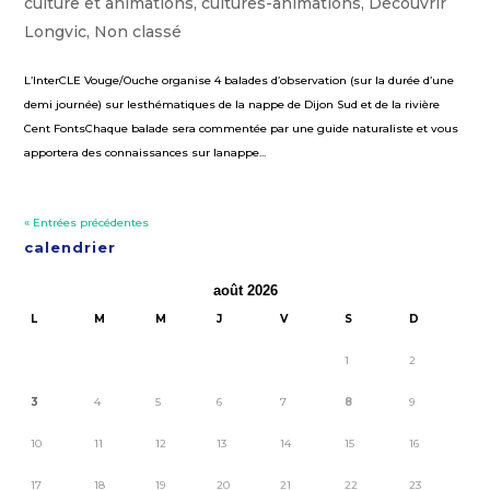
culture et animations
,
cultures-animations
,
Découvrir
Longvic
,
Non classé
L’InterCLE Vouge/Ouche organise 4 balades d’observation (sur la durée d’une
demi journée) sur lesthématiques de la nappe de Dijon Sud et de la rivière
Cent FontsChaque balade sera commentée par une guide naturaliste et vous
apportera des connaissances sur lanappe...
« Entrées précédentes
calendrier
août 2026
L
M
M
J
V
S
D
1
2
3
4
5
6
7
8
9
10
11
12
13
14
15
16
17
18
19
20
21
22
23