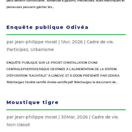
peut devenir conflictuelle : tondeuse à gazons, meuleuses, scies électriques et
perceuses peuvent gâcher les...
Enquête publique Odivéa
par
jean-philippe morat
|
1Avr, 2026
|
Cadre de vie
,
Participez
,
Urbanisme
ENQUÊTE PUBLIQUE SUR LE PROJET D’INSTALLATION D’UNE
CENTRALEPHOTOVOLTAÏQUE DESTINÉE À L’ALIMENTATION DE LA STATION
D’ÉPURATION “EAUVITALE” À LONGVIC ET À DIJON PRÉSENTÉ PAR ODIVEA.
Téléchargez l’arrêté certifié Arrete-certifie.pdf Téléchargez le document de...
Moustique tigre
par
jean-philippe morat
|
30Mar, 2026
|
Cadre de vie
,
Non classé