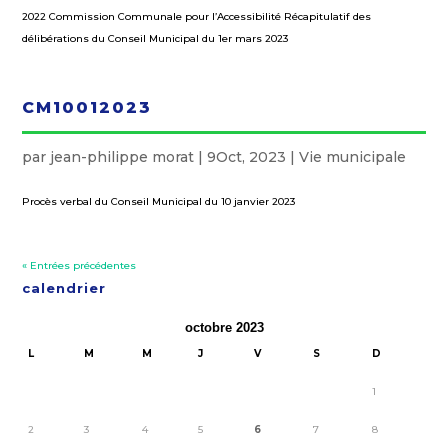
2022 Commission Communale pour l’Accessibilité Récapitulatif des
délibérations du Conseil Municipal du 1er mars 2023
CM10012023
par
jean-philippe morat
|
9Oct, 2023
|
Vie municipale
Procès verbal du Conseil Municipal du 10 janvier 2023
« Entrées précédentes
calendrier
octobre 2023
L
M
M
J
V
S
D
1
2
3
4
5
6
7
8