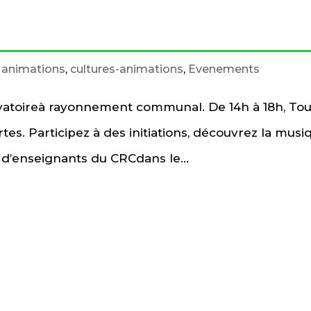
t animations
,
cultures-animations
,
Evenements
rvatoireà rayonnement communal. De 14h à 18h, To
es. Participez à des initiations, découvrez la musiq
 d’enseignants du CRCdans le...