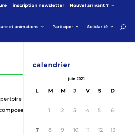
ture
inscription newsletter
Nouvel arrivant ?
ture et animations
Participer
Solidarité
calendrier
juin 2021
L
M
M
J
V
S
D
épertoire
e compose
1
2
3
4
5
6
7
8
9
10
11
12
13