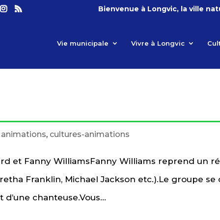
Bienvenue à Longvic, la ville na
Vie municipale
Vivre à Longvic
Cul
t animations
,
cultures-animations
nard et Fanny WilliamsFanny Williams reprend un r
etha Franklin, Michael Jackson etc.).Le groupe s
et d’une chanteuse.Vous...