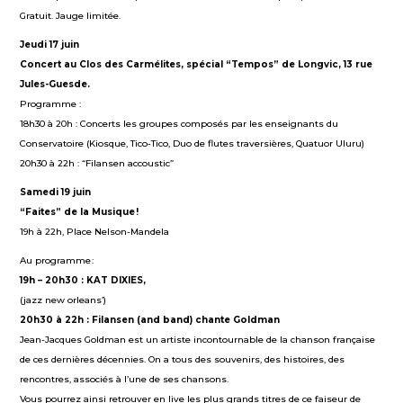
Gratuit. Jauge limitée.
Jeudi 17 juin
Concert au Clos des Carmélites, spécial “Tempos” de Longvic, 13 rue
Jules-Guesde.
Programme :
18h30 à 20h : Concerts les groupes composés par les enseignants du
Conservatoire (Kiosque, Tico-Tico, Duo de flutes traversières, Quatuor Uluru)
20h30 à 22h : “Filansen accoustic”
Samedi 19 juin
“Faites” de la Musique !
19h à 22h, Place Nelson-Mandela
Au programme :
19h – 20h30 : KAT DIXIES,
(jazz new orleans’)
20h30 à 22h : Filansen (and band) chante Goldman
Jean-Jacques Goldman est un artiste incontournable de la chanson française
de ces dernières décennies. On a tous des souvenirs, des histoires, des
rencontres, associés à l’une de ses chansons.
Vous pourrez ainsi retrouver en live les plus grands titres de ce faiseur de