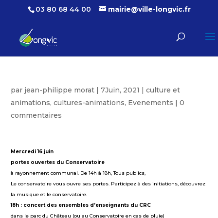
03 80 68 44 00
mairie@ville-longvic.fr
par
jean-philippe morat
|
7Juin, 2021
|
culture et
animations
,
cultures-animations
,
Evenements
|
0
commentaires
Mercredi 16 juin
portes ouvertes du Conservatoire
à rayonnement communal. De 14h à 18h, Tous publics,
Le conservatoire vous ouvre ses portes. Participez à des initiations, découvrez
la musique et le conservatoire.
18h : concert des ensembles d’enseignants du CRC
dans le parc du Château (ou au Conservatoire en cas de pluie)