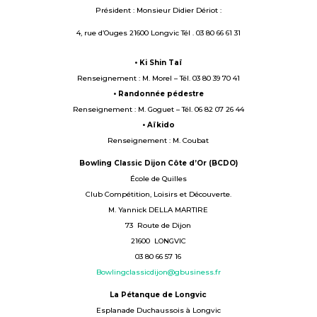
Président : Monsieur Didier Dériot :
4, rue d’Ouges 21600 Longvic Tél . 03 80 66 61 31
• Ki Shin Taï
Renseignement : M. Morel – Tél. 03 80 39 70 41
• Randonnée pédestre
Renseignement : M. Goguet – Tél. 06 82 07 26 44
• Aïkido
Renseignement : M. Coubat
Bowling Classic Dijon Côte d’Or (BCDO)
École de Quilles
Club Compétition, Loisirs et Découverte.
M. Yannick DELLA MARTIRE
73 Route de Dijon
21600 LONGVIC
03 80 66 57 16
Bowlingclassicdijon@gbusiness.fr
La Pétanque de Longvic
Esplanade Duchaussois à Longvic