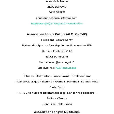
Allée de la Mairie
21600 LONGVIC
06 29 76 51 33
christophe.chang21@gmail.com
http://etangroyal-longvic.e.monsite.com
Association Loisirs Culture (ALC LONGVIC)
Président : Gérard Genty
Maison des Sports – 2 rond-point du 11 novembre 1918
(derrière l’Hôtel de Ville)
Tél. 03 80 48 08 18
Mail : contact@alc-longvic.fr
Site internet :
ALC-longvic.org
• Fitness • Badminton • Canoë-kayak • Cyclotourisme
• Danse Classique • Escrime • Football • Handball • Karaté • Moto
Club • Judo
• MRCL (voitures radiocommandées) • Randonnée pédestre •
Reliure • Tennis
• Tennis de Table • Yoga
Association Longvic Multiloisirs