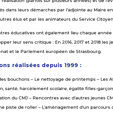
réalisation (parfois sur plusieurs années) et de l’év
s dans leurs démarches par l’adjointe au Maire e
autres élus et par les animateurs du Service Citoye
tres éducatives ont également lieu chaque année to
per leur sens critique : En 2016, 2017 et 2018 les 
 Sénat et le Parlement européen de Strasbourg.
ns réalisées depuis 1999 :
es bouchons – Le nettoyage de printemps – Les Ate
n, santé, harcèlement scolaire, égalité filles-gar
tation du CMJ – Rencontres avec d’autres jeunes
e piste de roller – L’aménagement d’un parcours d