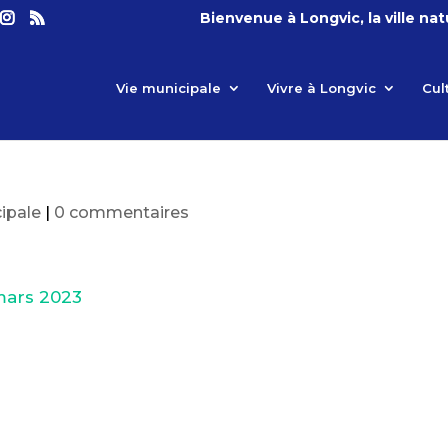
Bienvenue à Longvic, la ville na
Vie municipale
Vivre à Longvic
Cul
ipale
|
0 commentaires
mars 2023