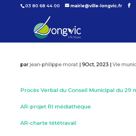
03 80 68 44 00
mairie@ville-longvic.fr
par
jean-philippe morat
|
9Oct, 2023
|
Vie munic
Procès Verbal du Conseil Municipal du 29 
AR-projet RI médiathèque
AR-charte tététravail