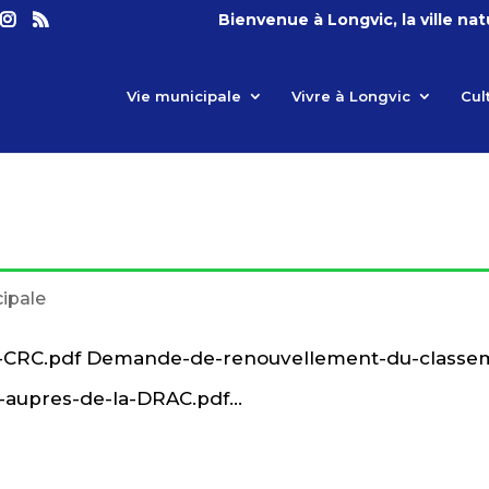
Bienvenue à Longvic, la ville na
Vie municipale
Vivre à Longvic
Cul
cipale
u-CRC.pdf Demande-de-renouvellement-du-classe
upres-de-la-DRAC.pdf...