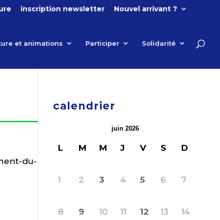
ture
inscription newsletter
Nouvel arrivant ?
ture et animations
Participer
Solidarité
calendrier
juin 2026
L
M
M
J
V
S
D
ment-du-
1
2
3
4
5
6
7
8
9
10
11
12
13
14