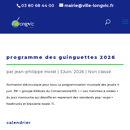
03 80 68 44 00
mairie@ville-longvic.fr
programme des guinguettes 2026
par
jean-philippe morat
|
3Juin, 2026
|
Non classé
Animation été,musique pour tous La programmation musicale des jeudis 4
juin :19h > groupe d’élèves du Conservatoire20h > « Les manches à cordes » :
du jazz manouche qui décoiffe en reprenant des standards pop ! expo +
foodtrucks et brasserie locale. 11...
calendrier