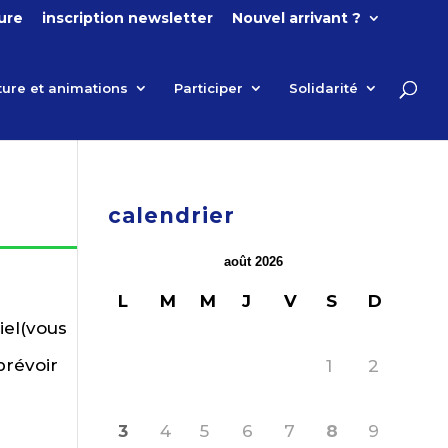
ture
inscription newsletter
Nouvel arrivant ?
ture et animations
Participer
Solidarité
calendrier
août 2026
L
M
M
J
V
S
D
iel(vous
prévoir
1
2
3
4
5
6
7
8
9