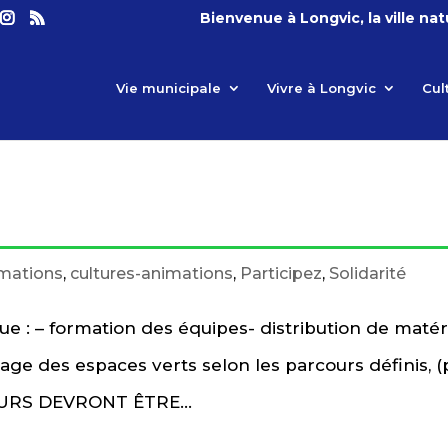
Bienvenue à Longvic, la ville na
Vie municipale
Vivre à Longvic
Cul
imations
,
cultures-animations
,
Participez
,
Solidarité
 : – formation des équipes- distribution de matér
e des espaces verts selon les parcours définis, (
INEURS DEVRONT ÊTRE...