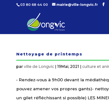
03 80 68 44 00
mairie@ville-longvic.fr
Nettoyage de printemps
par
ville de Longvic
|
19Mai, 2021
|
culture et an
• Rendez-vous à 9h00 devant la médiathèque
pouvez amener vos propres gants)- nettoyag
un gilet réfléchissant si possible) LES M