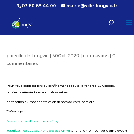
03 80 68 44 00
mairie@ville-longvic.fr
par
ville de Longvic
|
30Oct, 2020
|
coronavirus
|
0
commentaires
Pour vous déplacer lors du confinement débuté le vendredi 30 Octobre,
plusieurs attestations sont nécessaires
en fonction du motif de trajet en dehors de votre domicile.
Téléchargez :
Attestation de déplacement dérogatoire
Justificatif de déplacement professionnel
(à faire remplir par votre employeur)