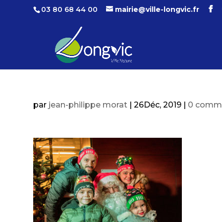
03 80 68 44 00
mairie@ville-longvic.fr
par
jean-philippe morat
|
26Déc, 2019
|
0 comme