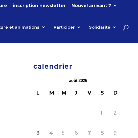
ture
inscription newsletter
Nouvel arrivant ?
ture et animations
Participer
Solidarité
calendrier
août 2026
L
M
M
J
V
S
D
1
2
3
4
5
6
7
8
9