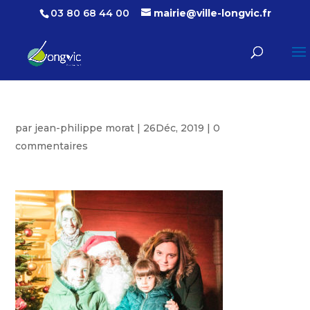
03 80 68 44 00
mairie@ville-longvic.fr
par
jean-philippe morat
|
26Déc, 2019
|
0
commentaires