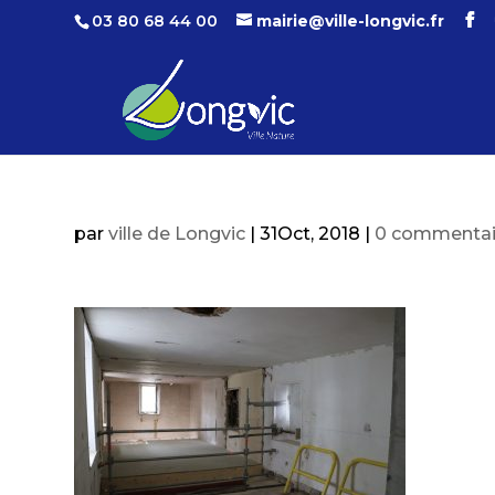
03 80 68 44 00
mairie@ville-longvic.fr
par
ville de Longvic
|
31Oct, 2018
|
0 commentai