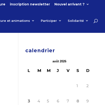
ture
inscription newsletter
Nouvel arrivant ?
ture et animations
Participer
Solidarité
calendrier
août 2026
L
M
M
J
V
S
D
1
2
3
4
5
6
7
8
9