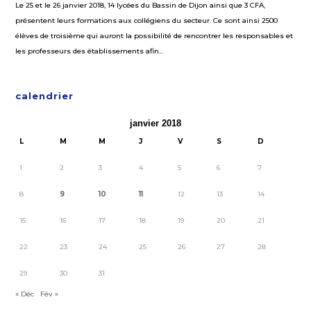
Le 25 et le 26 janvier 2018, 14 lycées du Bassin de Dijon ainsi que 3 CFA,
présentent leurs formations aux collégiens du secteur. Ce sont ainsi 2500
élèves de troisième qui auront la possibilité de rencontrer les responsables et
les professeurs des établissements afin...
calendrier
janvier 2018
L
M
M
J
V
S
D
1
2
3
4
5
6
7
8
9
10
11
12
13
14
15
16
17
18
19
20
21
22
23
24
25
26
27
28
29
30
31
« Déc
Fév »