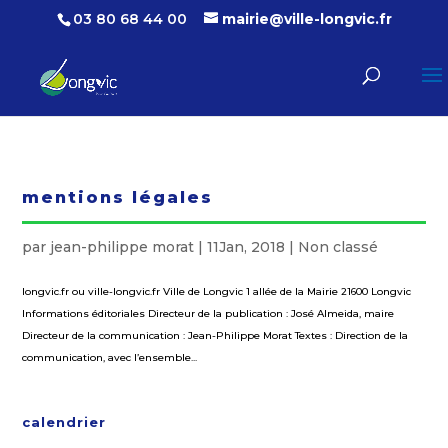
03 80 68 44 00
mairie@ville-longvic.fr
mentions légales
par
jean-philippe morat
|
11Jan, 2018
|
Non classé
longvic.fr ou ville-longvic.fr Ville de Longvic 1 allée de la Mairie 21600 Longvic
Informations éditoriales Directeur de la publication : José Almeida, maire
Directeur de la communication : Jean-Philippe Morat Textes : Direction de la
communication, avec l’ensemble...
calendrier