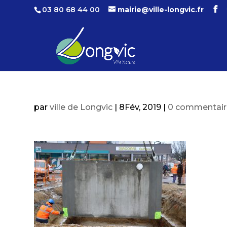
03 80 68 44 00
mairie@ville-longvic.fr
par
ville de Longvic
|
8Fév, 2019
|
0 commentair