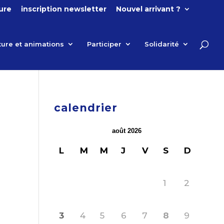
ture
inscription newsletter
Nouvel arrivant ?
ture et animations
Participer
Solidarité
calendrier
août 2026
L
M
M
J
V
S
D
1
2
3
4
5
6
7
8
9