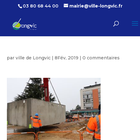
03 80 68 44 00
mairie@ville-longvic.fr
par
ville de Longvic
|
8Fév, 2019
|
0 commentaires