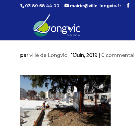
03 80 68 44 00
mairie@ville-longvic.fr
par
ville de Longvic
|
11Juin, 2019
|
0 commentai