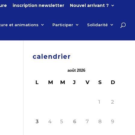
ture
inscription newsletter
Nouvel arrivant ?
ture et animations
Participer
Solidarité
calendrier
août 2026
L
M
M
J
V
S
D
1
2
3
4
5
6
7
8
9