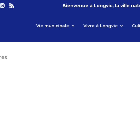
Bienvenue à Longvic, la ville na
Vie municipale
Vivre à Longvic
Cul
res