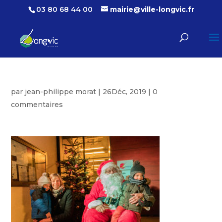
03 80 68 44 00
mairie@ville-longvic.fr
par
jean-philippe morat
|
26Déc, 2019
|
0
commentaires