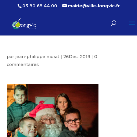
03 80 68 44 00
mairie@ville-longvic.fr
par
jean-philippe morat
|
26Déc, 2019
|
0
commentaires