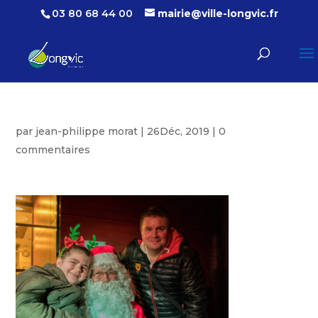
03 80 68 44 00
mairie@ville-longvic.fr
par
jean-philippe morat
|
26Déc, 2019
|
0
commentaires