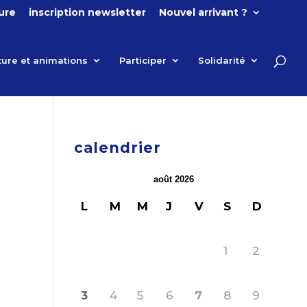
ture
inscription newsletter
Nouvel arrivant ?
ture et animations
Participer
Solidarité
calendrier
août 2026
L
M
M
J
V
S
D
1
2
3
4
5
6
7
8
9