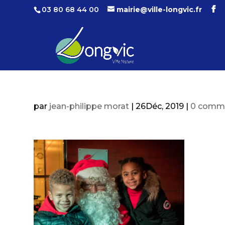
03 80 68 44 00
mairie@ville-longvic.fr
par
jean-philippe morat
|
26Déc, 2019
|
0 comme