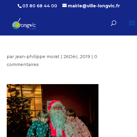
03 80 68 44 00
mairie@ville-longvic.fr
par
jean-philippe morat
|
26Déc, 2019
|
0
commentaires