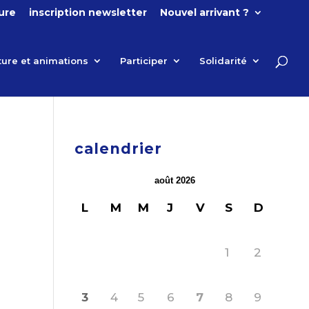
ture
inscription newsletter
Nouvel arrivant ?
ture et animations
Participer
Solidarité
calendrier
août 2026
L
M
M
J
V
S
D
1
2
3
4
5
6
7
8
9