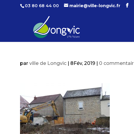
03 80 68 44 00
mairie@ville-longvic.fr
par
ville de Longvic
|
8Fév, 2019
|
0 commentair