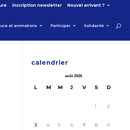
ture
inscription newsletter
Nouvel arrivant ?
ture et animations
Participer
Solidarité
calendrier
août 2026
L
M
M
J
V
S
D
1
2
3
4
5
6
7
8
9