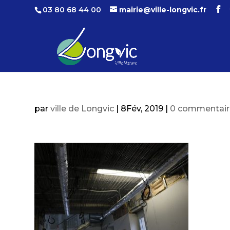
03 80 68 44 00
mairie@ville-longvic.fr
par
ville de Longvic
|
8Fév, 2019
|
0 commentair