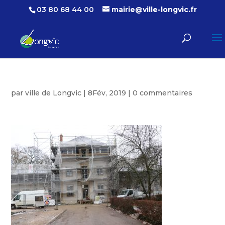
03 80 68 44 00
mairie@ville-longvic.fr
par
ville de Longvic
|
8Fév, 2019
|
0 commentaires