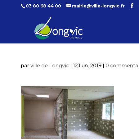
03 80 68 44 00
mairie@ville-longvic.fr
par
ville de Longvic
|
12Juin, 2019
|
0 commentai