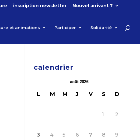
ture
inscription newsletter
Nouvel arrivant ?
ture et animations
Participer
Solidarité
calendrier
août 2026
L
M
M
J
V
S
D
1
2
3
4
5
6
7
8
9