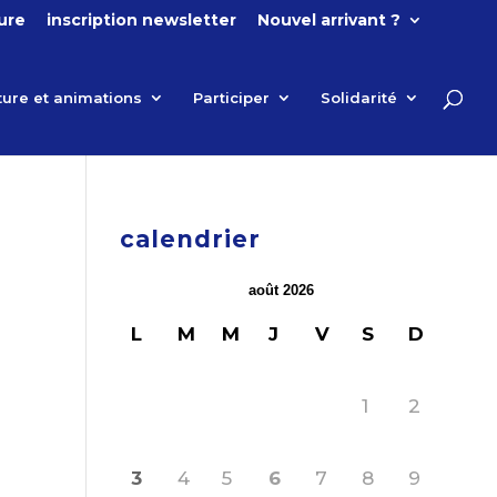
ture
inscription newsletter
Nouvel arrivant ?
ture et animations
Participer
Solidarité
calendrier
août 2026
L
M
M
J
V
S
D
1
2
3
4
5
6
7
8
9