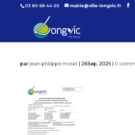
03 80 68 44 00
mairie@ville-longvic.fr
par
jean-philippe morat
|
26Sep, 2025
|
0 comm