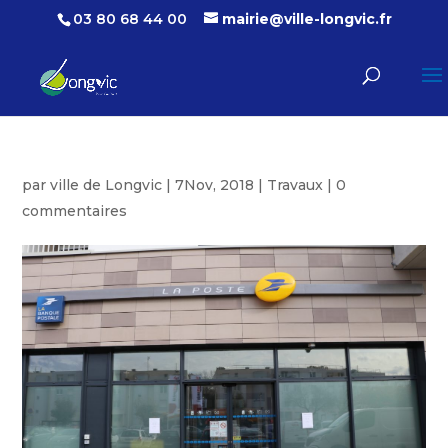
03 80 68 44 00
mairie@ville-longvic.fr
par
ville de Longvic
|
7Nov, 2018
|
Travaux
|
0
commentaires