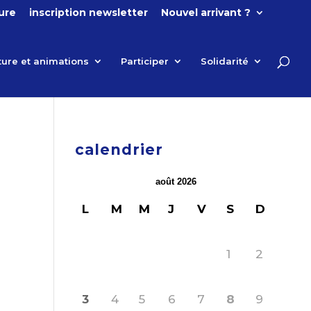
ture
inscription newsletter
Nouvel arrivant ?
ture et animations
Participer
Solidarité
calendrier
août 2026
L
M
M
J
V
S
D
1
2
3
4
5
6
7
8
9