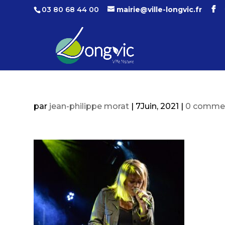
03 80 68 44 00
mairie@ville-longvic.fr
par
jean-philippe morat
|
7Juin, 2021
|
0 commen