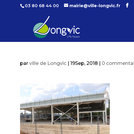
03 80 68 44 00
mairie@ville-longvic.fr
par
ville de Longvic
|
19Sep, 2018
|
0 commentai