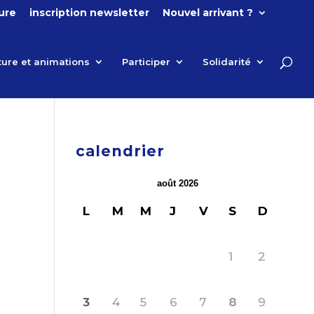
ture
inscription newsletter
Nouvel arrivant ?
ture et animations
Participer
Solidarité
calendrier
août 2026
L
M
M
J
V
S
D
1
2
3
4
5
6
7
8
9