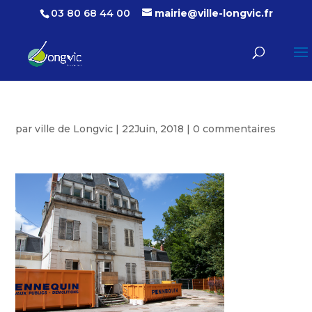
03 80 68 44 00
mairie@ville-longvic.fr
par
ville de Longvic
|
22Juin, 2018
|
0 commentaires