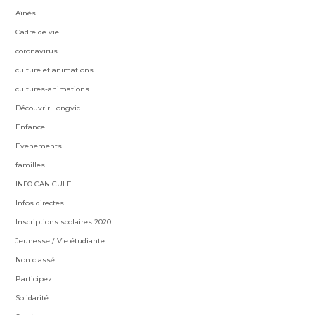
Aînés
Cadre de vie
coronavirus
culture et animations
cultures-animations
Découvrir Longvic
Enfance
Evenements
familles
INFO CANICULE
Infos directes
Inscriptions scolaires 2020
Jeunesse / Vie étudiante
Non classé
Participez
Solidarité