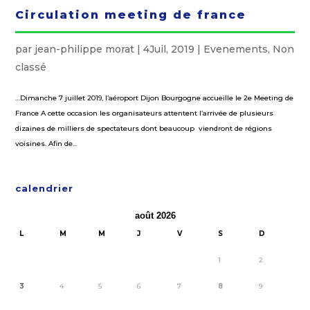
Circulation meeting de france
par
jean-philippe morat
|
4Juil, 2019
|
Evenements
,
Non
classé
…Dimanche 7 juillet 2019, l’aéroport Dijon Bourgogne accueille le 2e Meeting de
France A cette occasion les organisateurs attentent l’arrivée de plusieurs
dizaines de milliers de spectateurs dont beaucoup viendront de régions
voisines. Afin de...
calendrier
août 2026
L
M
M
J
V
S
D
1
2
3
4
5
6
7
8
9