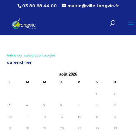
03 80 68 44 00
mairie@ville-longvic.fr
Article sur restauration scolaire
calendrier
août 2026
L
M
M
J
V
S
D
1
2
3
4
5
6
7
8
9
10
11
12
13
14
15
16
17
18
19
20
21
22
23