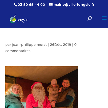
03 80 68 44 00
mairie@ville-longvic.fr
par
jean-philippe morat
|
26Déc, 2019
|
0
commentaires