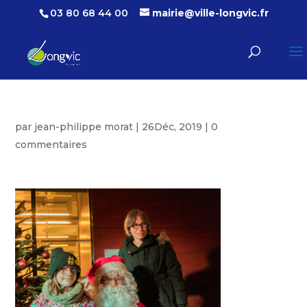
03 80 68 44 00
mairie@ville-longvic.fr
par
jean-philippe morat
|
26Déc, 2019
|
0
commentaires