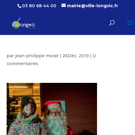
03 80 68 44 00
mairie@ville-longvic.fr
par
jean-philippe morat
|
26Déc, 2019
|
0
commentaires