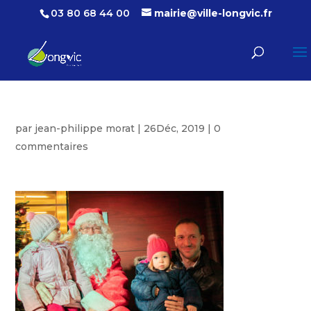
03 80 68 44 00
mairie@ville-longvic.fr
par
jean-philippe morat
|
26Déc, 2019
|
0
commentaires