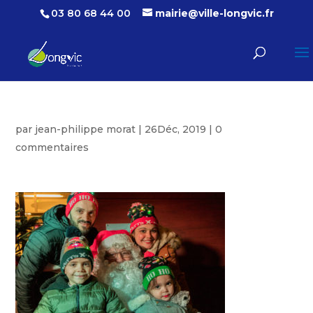
03 80 68 44 00
mairie@ville-longvic.fr
par
jean-philippe morat
|
26Déc, 2019
|
0
commentaires