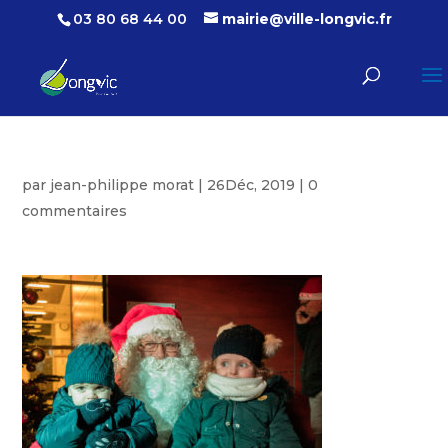
03 80 68 44 00
mairie@ville-longvic.fr
par
jean-philippe morat
|
26Déc, 2019
|
0
commentaires