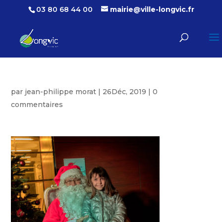
03 80 68 44 00
mairie@ville-longvic.fr
par
jean-philippe morat
|
26Déc, 2019
|
0
commentaires