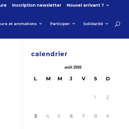
ture
inscription newsletter
Nouvel arrivant ?
ture et animations
Participer
Solidarité
calendrier
août 2026
L
M
M
J
V
S
D
1
2
3
4
5
6
7
8
9