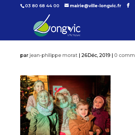
03 80 68 44 00
mairie@ville-longvic.fr
par
jean-philippe morat
|
26Déc, 2019
|
0 comme