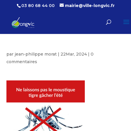
03 80 68 44 00
mairie@ville-longvic.fr
par
jean-philippe morat
|
22Mar, 2024
|
0
commentaires