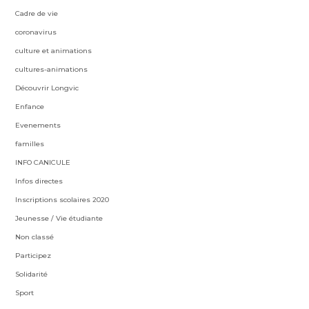
Cadre de vie
coronavirus
culture et animations
cultures-animations
Découvrir Longvic
Enfance
Evenements
familles
INFO CANICULE
Infos directes
Inscriptions scolaires 2020
Jeunesse / Vie étudiante
Non classé
Participez
Solidarité
Sport