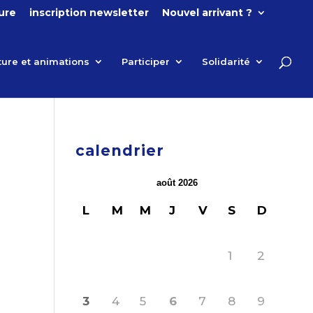
ture
inscription newsletter
Nouvel arrivant ?
ture et animations
Participer
Solidarité
calendrier
août 2026
L
M
M
J
V
S
D
1
2
3
4
5
6
7
8
9